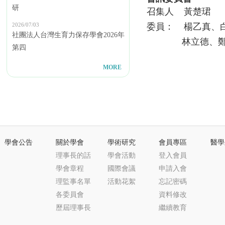
研
召集人 黃楚珺
2026/07/03
委員： 楊乙真、白
社團法人台灣生育力保存學會2026年
林立德、鄭
第四
MORE
學會公告
關於學會
學術研究
會員專區
醫學
理事長的話
學會活動
登入會員
學會章程
國際會議
申請入會
理監事名單
活動花絮
忘記密碼
各委員會
資料修改
歷屆理事長
繼續教育