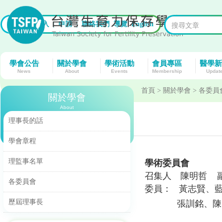
首頁
|
登入
|
申請
|
聯絡我們
導覽
English
學會公告
關於學會
學術活動
會員專區
醫學新
News
About
Events
Membership
Updat
首頁
> 關於學會 > 各委員
關於學會
About
理事長的話
學會章程
理監事名單
學術委員會
召集人 陳明哲 
各委員會
委員： 黃志賢、
歷屆理事長
張訓銘、陳明鎮