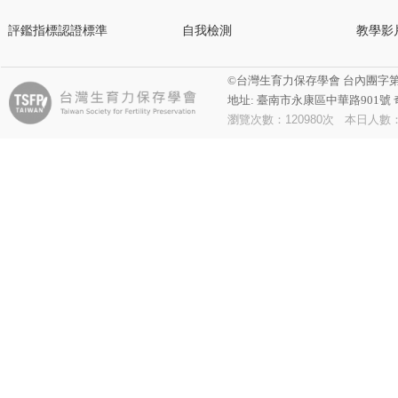
評鑑指標認證標準
自我檢測
教學影
©台灣生育力保存學會 台內團字第1140040
地址: 臺南市永康區中華路901號 奇美
瀏覽次數：
120980
次 本日人數