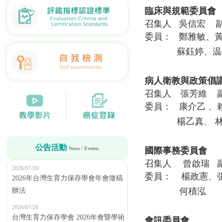
臨床與規範委員會
召集人 吳信宏 
委員： 鄭雅敏、
蘇鈺婷、温仁
病人衛教與政策倡
召集人 張芳維 
委員： 康介乙 、
楊乙真、 林冠
公告活動
News / Events
國際事務委員會
召集人 曾啟瑞 
2026/07/20
委員： 楊政憲、
2026年台灣生育力保存學會年會徵稿
何積泓
辦法
2026/07/20
台灣生育力保存學會 2026年會暨學術
會訊委員會