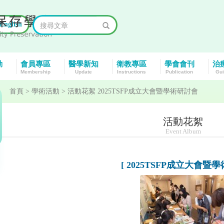
English
動
會員專區
醫學新知
衛教專區
學會會刊
治
Membership
Update
Instructions
Publication
Gui
首頁
> 學術活動 > 活動花絮 2025TSFP成立大會暨學術研討會
活動花絮
Event Album
[ 2025TSFP成立大會暨學