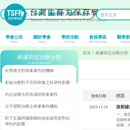
首頁
|
登入
|
申請
|
聯絡我們
導覽
English
學會公告
關於學會
學術活動
會員專區
醫學新
News
About
Events
Membership
Updat
首頁
> 根據癌症治療分類
根據癌症治療分類
by treatment type
化學療法對卵巢毒性的機轉
射線治療對子宮與卵巢之妊孕性影響
內分泌療法所造成的卵巢毒性
標題
發佈日期
分子標靶治療之卵巢毒性機制
放射線
2025-11-19
一、前言
對下丘腦與腦垂體的放射線照射對妊
括婦科
孕性的影響
組織，尤.