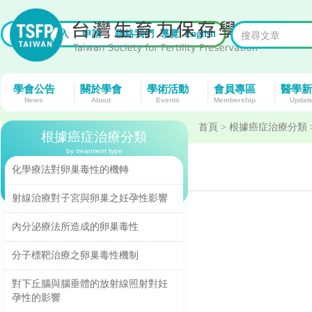
首頁
|
登入
|
申請
|
聯絡我們
導覽
English
學會公告
關於學會
學術活動
會員專區
醫學新
News
About
Events
Membership
Updat
首頁
> 根據癌症治療分類
根據癌症治療分類
by treatment type
化學療法對卵巢毒性的機轉
射線治療對子宮與卵巢之妊孕性影響
內分泌療法所造成的卵巢毒性
分子標靶治療之卵巢毒性機制
對下丘腦與腦垂體的放射線照射對妊
孕性的影響